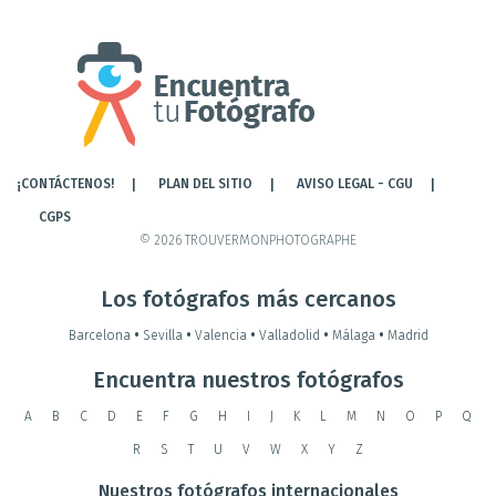
¡CONTÁCTENOS!
PLAN DEL SITIO
AVISO LEGAL - CGU
CGPS
© 2026 TROUVERMONPHOTOGRAPHE
Los fotógrafos más cercanos
Barcelona
•
Sevilla
•
Valencia
•
Valladolid
•
Málaga
•
Madrid
Encuentra nuestros fotógrafos
A
B
C
D
E
F
G
H
I
J
K
L
M
N
O
P
Q
R
S
T
U
V
W
X
Y
Z
Nuestros fotógrafos internacionales