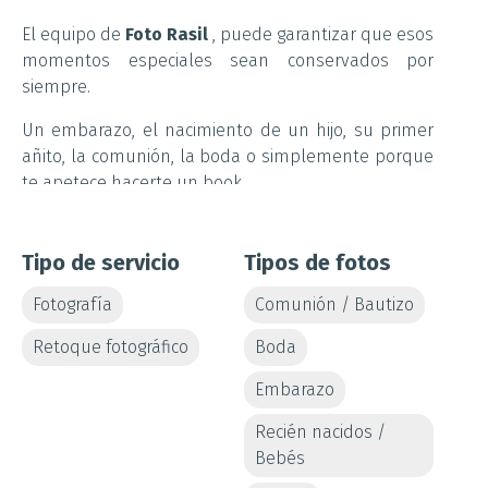
El equipo de
Foto Rasil
, puede garantizar que esos
momentos especiales sean conservados por
siempre.
Un embarazo, el nacimiento de un hijo, su primer
añito, la comunión, la boda o simplemente porque
te apetece hacerte un book.
Cuéntales que te gustaría y pondrán a tu
disposición su estudio para hacerlo realidad.
Tipo de servicio
Tipos de fotos
¿Prefieres que sea en casa o en exterior? También
Fotografía
Comunión / Bautizo
puedes contar con ellos,
Manuel
y
Merche
te
Retoque fotográfico
Boda
aconsejarán y propondrán siempre la mejor opción.
Embarazo
En Foto Rasil no se conforman con que te gusten
las fotos, quieren que te emocionen.
Recién nacidos /
Bebés
Contáctales ya, y comienza a capturar en imágenes
cada uno de tus recuerdos.