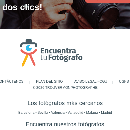
 dos clics!
ONTÁCTENOS!
PLAN DEL SITIO
AVISO LEGAL - CGU
CGPS
© 2026 TROUVERMONPHOTOGRAPHE
Los fotógrafos más cercanos
Barcelona
•
Sevilla
•
Valencia
•
Valladolid
•
Málaga
•
Madrid
Encuentra nuestros fotógrafos