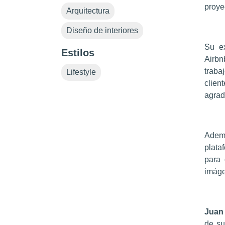
proye
Arquitectura
Diseño de interiores
Su ex
Estilos
Airbn
traba
Lifestyle
clien
agrad
Ademá
plata
para 
imáge
Juan
de su