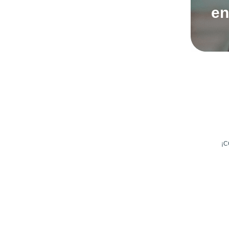
en
¡C