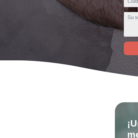
¡U
me