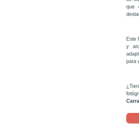
que 
desta
Este 
y ar
adapt
para 
¿Tien
fotóg
Carr