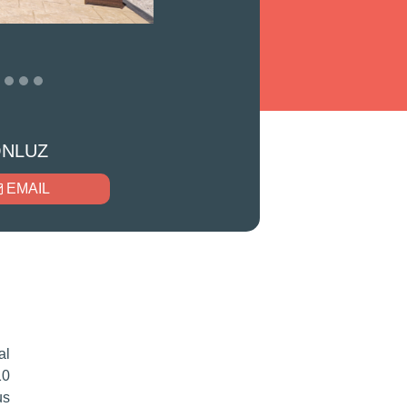
ONLUZ
EMAIL
al
10
us