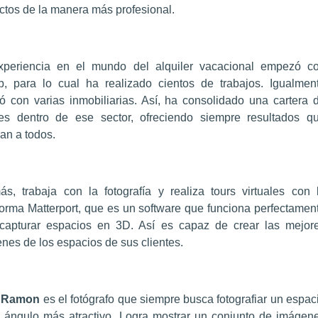
ctos de la manera más profesional.
periencia en el mundo del alquiler vacacional empezó c
b, para lo cual ha realizado cientos de trabajos. Igualmen
jó con varias inmobiliarias. Así, ha consolidado una cartera 
tes dentro de ese sector, ofreciendo siempre resultados q
an a todos.
s, trabaja con la fotografía y realiza tours virtuales con 
forma Matterport, que es un software que funciona perfectamen
capturar espacios en 3D. Así es capaz de crear las mejor
nes de los espacios de sus clientes.
 Ramon
es el fotógrafo que siempre busca fotografiar un espac
 ángulo más atractivo. Logra mostrar un conjunto de imágen