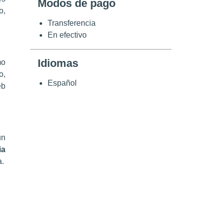
Modos de pago
o,
Transferencia
En efectivo
Idiomas
mo
o,
Español
eb
un
ia
a.