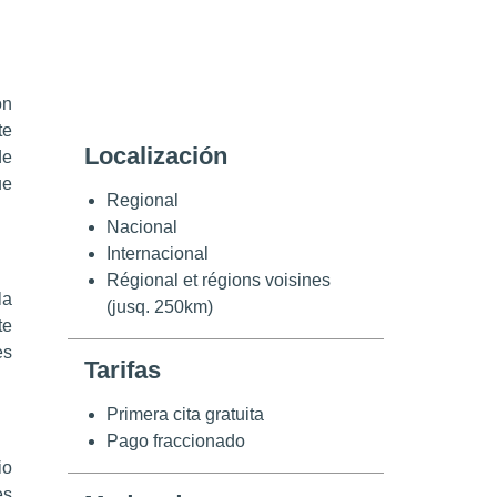
on
te
Localización
de
ue
Regional
Nacional
Internacional
Régional et régions voisines
la
(jusq. 250km)
te
es
Tarifas
Primera cita gratuita
Pago fraccionado
io
es